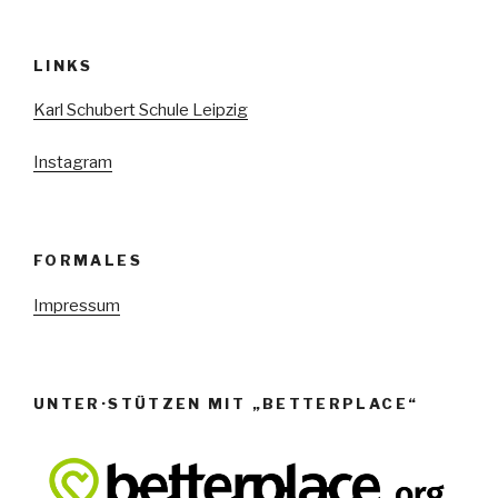
e
n
LINKS
,
N
Karl Schubert Schule Leipzig
a
Instagram
v
i
g
FORMALES
a
t
Impressum
i
o
n
UNTER·STÜTZEN MIT „BETTERPLACE“