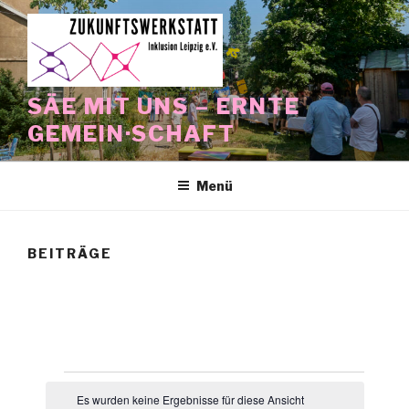
Zum
Inhalt
springen
SÄE MIT UNS – ERNTE
GEMEIN·SCHAFT
Menü
BEITRÄGE
Veranstaltungen
Es wurden keine Ergebnisse für diese Ansicht