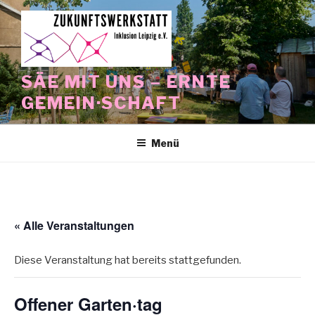
Zum
Inhalt
springen
SÄE MIT UNS – ERNTE
GEMEIN·SCHAFT
Menü
« Alle Veranstaltungen
Diese Veranstaltung hat bereits stattgefunden.
Offener Garten·tag