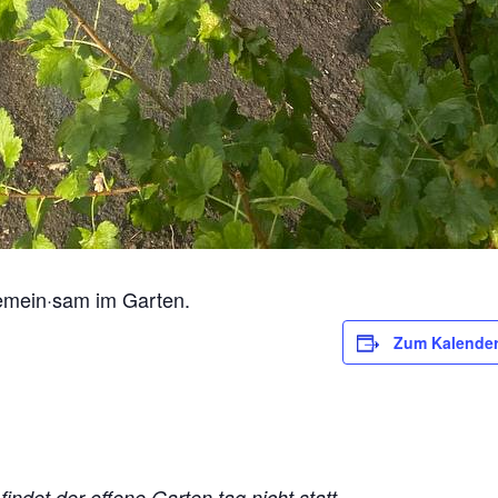
gemein·sam im Garten.
Zum Kalender
indet der offene Garten·tag nicht statt.