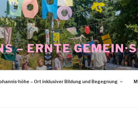
NS – ERNTE GEMEIN·
ohannis·höhe – Ort inklusiver Bildung und Begegnung
M