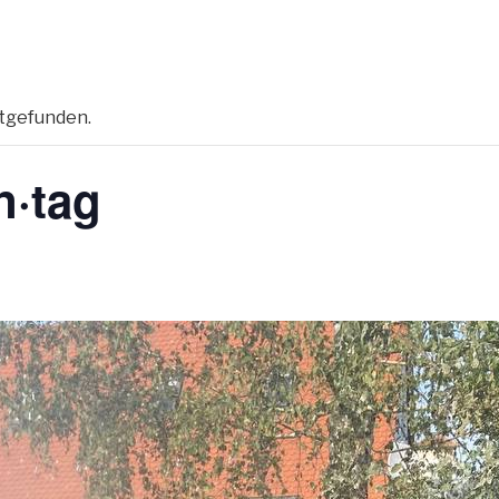
ttgefunden.
n·tag