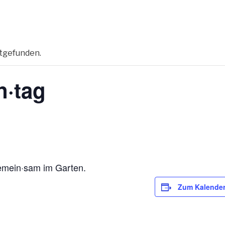
ttgefunden.
n·tag
gemein·sam im Garten.
Zum Kalender