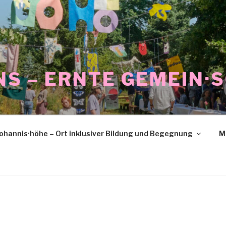
NS – ERNTE GEMEIN·
ohannis·höhe – Ort inklusiver Bildung und Begegnung
M