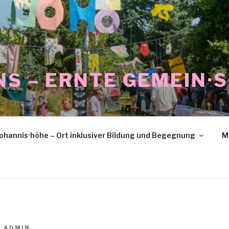
NS – ERNTE GEMEIN·
ohannis·höhe – Ort inklusiver Bildung und Begegnung
M
N
ADMIN