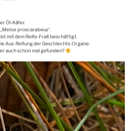
er Öl-Käfer.
r „Meloe proscarabeus“.
ist mit dem Reife-Fraß beschäftigt.
 die Aus-Reifung der Geschlechts-Organe.
fer auch schon mal gefunden?