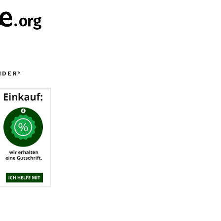
NDER“