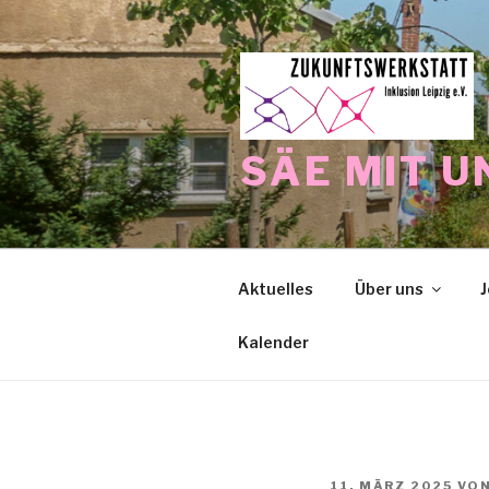
Zum
Inhalt
springen
SÄE MIT U
Aktuelles
Über uns
J
Kalender
VERÖFFENTLICHT
11. MÄRZ 2025
VO