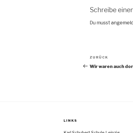
Schreibe ein
Du musst
angemel
Beitragsnav
Vorheriger
ZURÜCK
Beitrag
Wir waren auch dor
LINKS
Karl Schubert Schule Leipzig