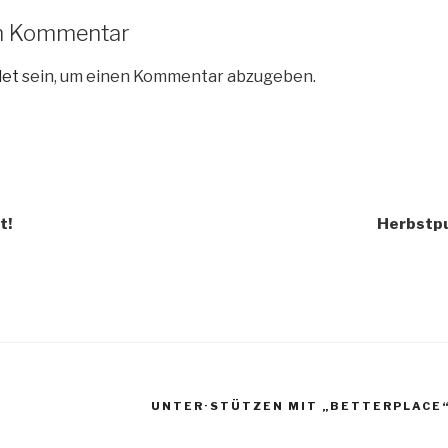
en Kommentar
det
sein, um einen Kommentar abzugeben.
igation
t!
Herbstpu
UNTER·STÜTZEN MIT „BETTERPLACE