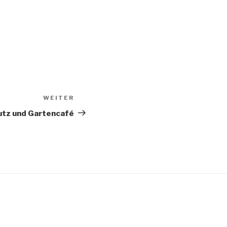
WEITER
Nächster
Beitrag
tz und Gartencafé
“