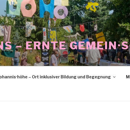
NS – ERNTE GEMEIN·
ohannis·höhe – Ort inklusiver Bildung und Begegnung
M