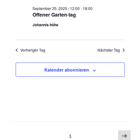
t
c
e
September 25, 2025 / 12:00
-
18:00
h
Offener Garten·tag
n
e
-
Johannis·höhe
u
N
n
a
d
v
Vorheriger Tag
Nächster Tag
A
i
n
g
Kalender abonnieren
s
a
t
i
i
c
o
h
n
t
e
n
,
Seitennummerierung
Näch
Seite
1