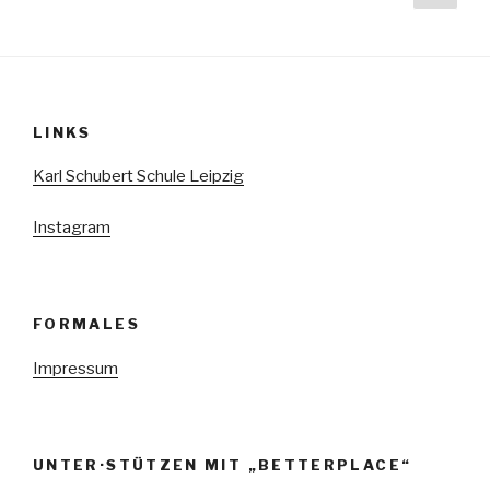
N
Seit
der
a
Beiträge
v
i
g
LINKS
a
Karl Schubert Schule Leipzig
t
i
Instagram
o
n
FORMALES
Impressum
UNTER·STÜTZEN MIT „BETTERPLACE“