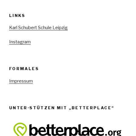
N
a
LINKS
v
i
Karl Schubert Schule Leipzig
g
Instagram
a
t
i
o
FORMALES
n
Impressum
UNTER·STÜTZEN MIT „BETTERPLACE“