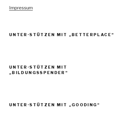
e
Impressum
n
,
N
UNTER·STÜTZEN MIT „BETTERPLACE“
a
v
i
g
UNTER·STÜTZEN MIT
a
„BILDUNGSSPENDER“
t
i
o
UNTER·STÜTZEN MIT „GOODING“
n