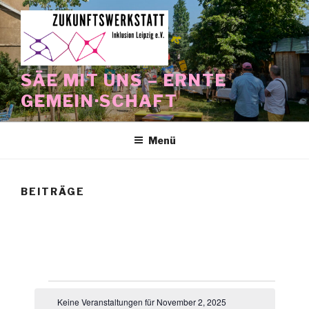
Zum
Inhalt
springen
SÄE MIT UNS – ERNTE
GEMEIN·SCHAFT
Menü
BEITRÄGE
Veranstaltungen
Keine Veranstaltungen für November 2, 2025