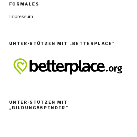
N
FORMALES
a
Impressum
v
i
g
a
UNTER·STÜTZEN MIT „BETTERPLACE“
t
i
o
n
UNTER·STÜTZEN MIT
„BILDUNGSSPENDER“