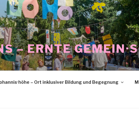
NS – ERNTE GEMEIN·
ohannis·höhe – Ort inklusiver Bildung und Begegnung
M