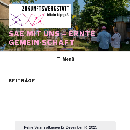
Zum
Inhalt
springen
SÄE MIT UNS – ERNTE
GEMEIN·SCHAFT
Menü
BEITRÄGE
Veranstaltungen
Keine Veranstaltungen für Dezember 10, 2025