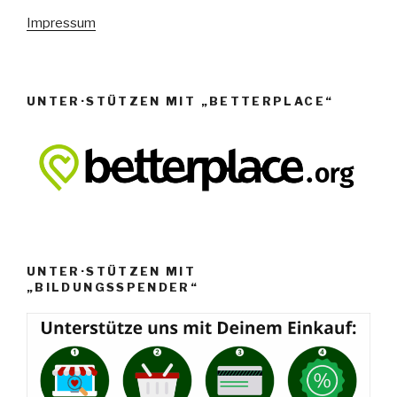
e
Impressum
n
,
N
UNTER·STÜTZEN MIT „BETTERPLACE“
a
v
i
g
a
t
i
UNTER·STÜTZEN MIT
o
„BILDUNGSSPENDER“
n