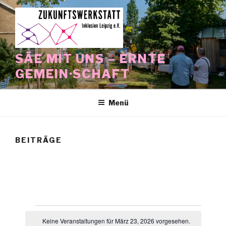
Zum
Inhalt
springen
SÄE MIT UNS – ERNTE
GEMEIN·SCHAFT
Menü
BEITRÄGE
Veranstaltungen
Keine Veranstaltungen für März 23, 2026 vorgesehen.