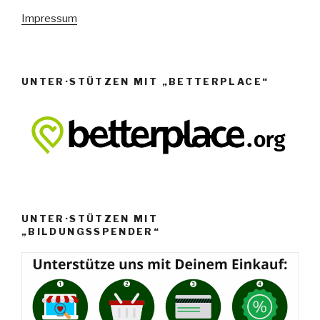
e
Impressum
n
,
N
UNTER·STÜTZEN MIT „BETTERPLACE“
a
v
i
g
a
t
i
UNTER·STÜTZEN MIT
o
„BILDUNGSSPENDER“
n