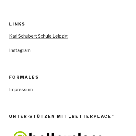
N
a
v
LINKS
i
g
Karl Schubert Schule Leipzig
a
Instagram
t
i
o
n
FORMALES
Impressum
UNTER·STÜTZEN MIT „BETTERPLACE“