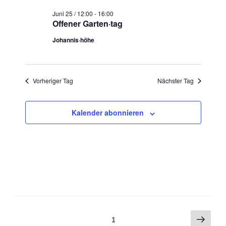
t
c
e
Juni 25 / 12:00
-
16:00
h
Offener Garten·tag
n
e
-
Johannis·höhe
u
N
n
a
d
v
Vorheriger Tag
Nächster Tag
A
i
n
g
Kalender abonnieren
s
a
t
i
i
c
o
h
n
t
e
n
,
Seitennummerierung
Näch
Seite
1