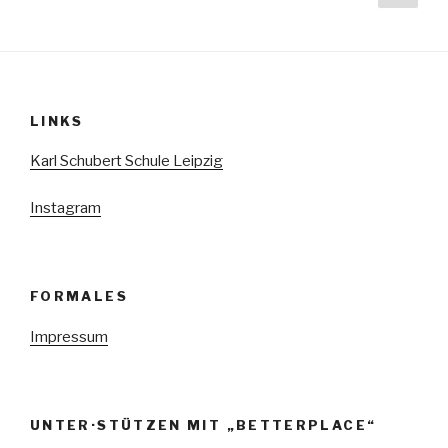
N
Seit
der
a
Beiträge
v
i
g
LINKS
a
Karl Schubert Schule Leipzig
t
i
Instagram
o
n
FORMALES
Impressum
UNTER·STÜTZEN MIT „BETTERPLACE“