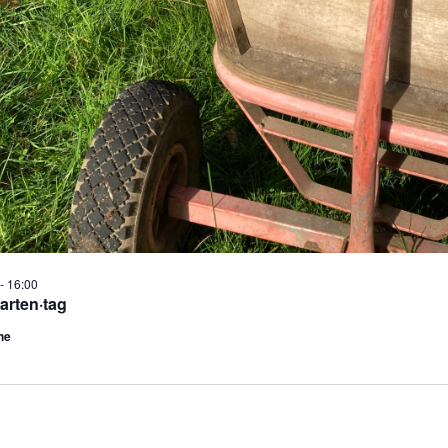
-
16:00
arten·tag
he