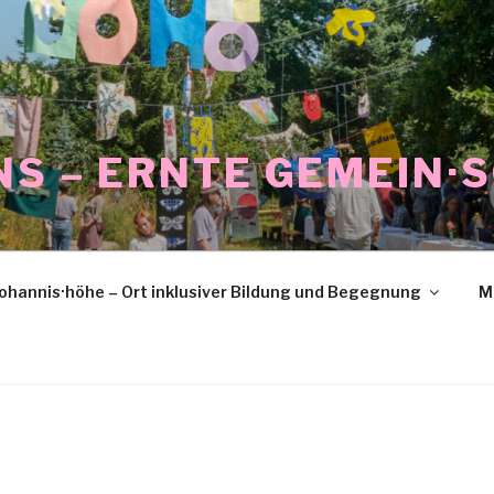
NS – ERNTE GEMEIN·
ohannis·höhe – Ort inklusiver Bildung und Begegnung
M