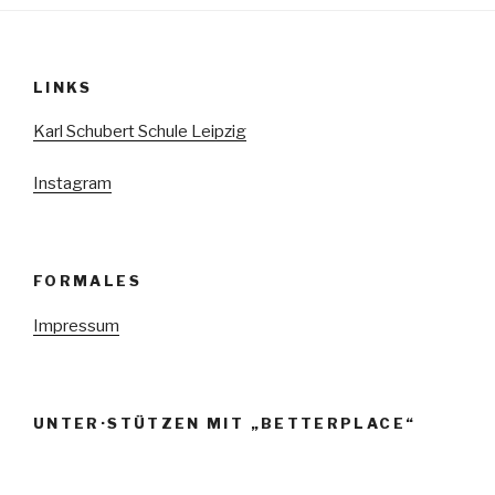
N
a
v
LINKS
i
g
Karl Schubert Schule Leipzig
a
Instagram
t
i
o
n
FORMALES
Impressum
UNTER·STÜTZEN MIT „BETTERPLACE“