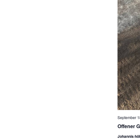
September 18
Offener G
Johannis·hö