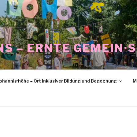
NS – ERNTE GEMEIN·
ohannis·höhe – Ort inklusiver Bildung und Begegnung
M