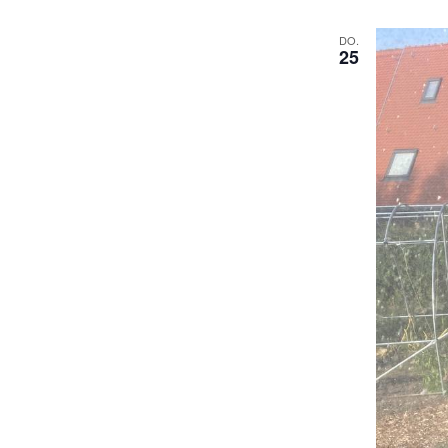
DO.
25