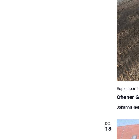
September 11
Offener G
Johannis·hö
DO.
18