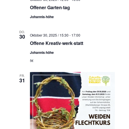
Offener Garten·tag
Johannis·höhe
DO.
Oktober 30, 2025 / 15:30
-
17:00
30
Offene Kreativ·werk·statt
Johannis·höhe
5€
FR.
31