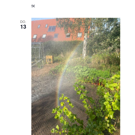
5€
DO.
13