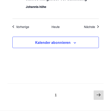
Johannis·höhe
Veranstaltungen
Veranstaltu
Vorherige
Heute
Nächste
Kalender abonnieren
Seitennummerierung
Näch
Seite
1
Seit
der
Beiträge