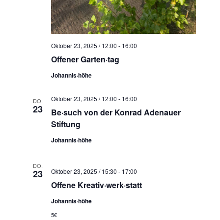
N
a
v
i
Oktober 23, 2025 / 12:00
-
16:00
g
Offener Garten·tag
a
Johannis·höhe
t
i
Oktober 23, 2025 / 12:00
-
16:00
DO.
23
o
Be·such von der Konrad Adenauer
Stiftung
n
Johannis·höhe
DO.
Oktober 23, 2025 / 15:30
-
17:00
23
Offene Kreativ·werk·statt
Johannis·höhe
5€