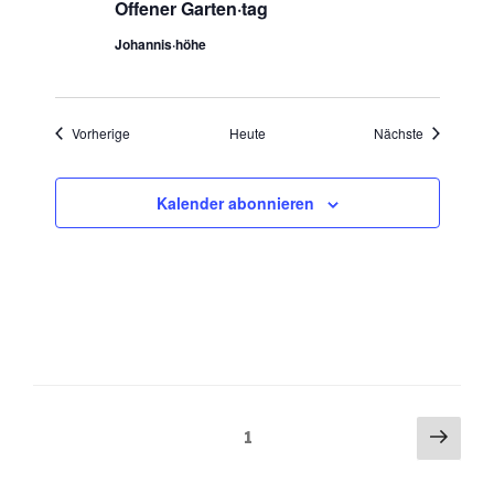
Offener Garten·tag
Johannis·höhe
Veranstaltungen
Veranstaltu
Vorherige
Heute
Nächste
Kalender abonnieren
Seitennummerierung
Näch
Seite
1
Seit
der
Beiträge