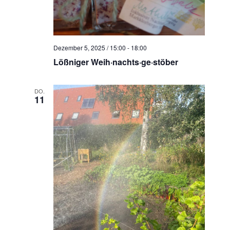
N
a
v
i
Dezember 5, 2025 / 15:00
-
18:00
g
Lößniger Weih·nachts·ge·stöber
a
t
DO.
11
i
o
n