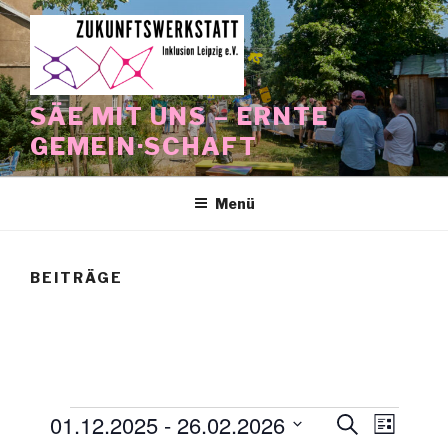
Zum
Inhalt
springen
SÄE MIT UNS – ERNTE
GEMEIN·SCHAFT
Menü
BEITRÄGE
Veranstaltungen
01.12.2025
 - 
26.02.2026
V
V
S
L
u
e