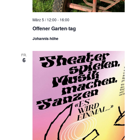
N
a
v
März 5 / 12:00
-
16:00
i
Offener Garten·tag
g
Johannis·höhe
a
t
FR.
6
i
o
n