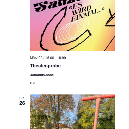
März 20 / 16:00
-
18:00
Theater·probe
Johannis·höhe
€50
DO.
26