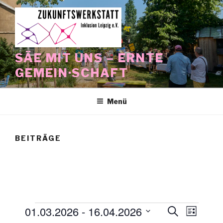
Zum
Inhalt
springen
SÄE MIT UNS – ERNTE
GEMEIN·SCHAFT
Menü
BEITRÄGE
Veranstaltungen
01.03.2026
 - 
16.04.2026
V
V
S
L
u
e