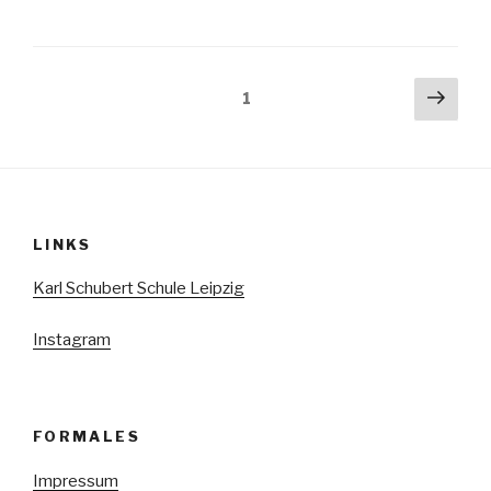
Seitennummerierung
Näch
Seite
1
Seit
der
Beiträge
LINKS
Karl Schubert Schule Leipzig
Instagram
FORMALES
Impressum