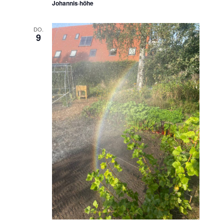
Johannis·höhe
DO.
9