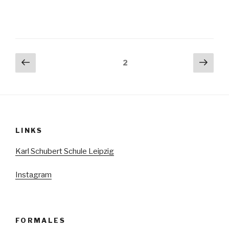
Seitennummerierung
Vorherige
Näch
Seite
2
Seite
Seit
der
Beiträge
LINKS
Karl Schubert Schule Leipzig
Instagram
FORMALES