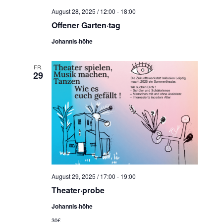
t
c
August 28, 2025 / 12:00
-
18:00
e
h
Offener Garten·tag
n
e
-
Johannis·höhe
u
N
n
a
FR.
d
29
v
A
i
n
g
s
a
t
i
i
c
o
h
n
t
August 29, 2025 / 17:00
-
19:00
e
Theater·probe
n
Johannis·höhe
,
30€