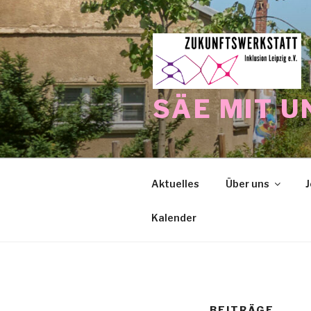
Zum
Inhalt
springen
SÄE MIT U
Aktuelles
Über uns
J
Kalender
BEITRÄGE