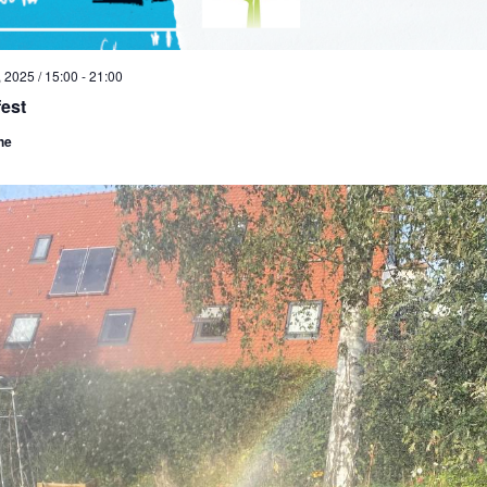
 2025 / 15:00
-
21:00
est
he