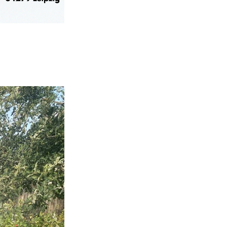
e
N
u
a
v
n
i
d
g
A
a
n
t
s
i
o
i
n
c
h
t
e
n