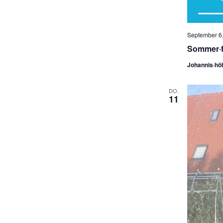
September 6,
Sommer·f
Johannis·hö
DO.
11