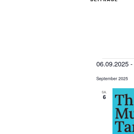
06.09.2025
 -
Veransta
D
September 2025
a
t
SA.
u
6
m
w
ä
h
l