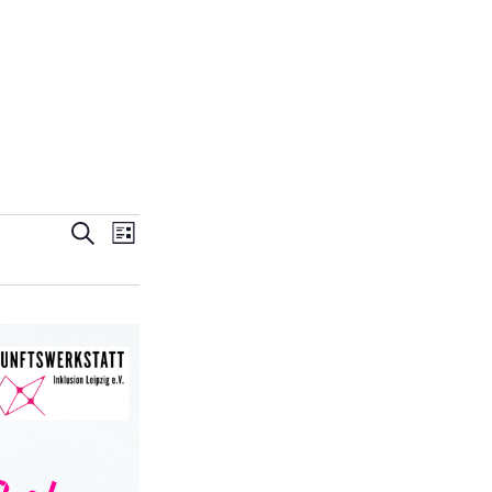
V
V
S
L
u
e
i
e
c
s
h
r
t
r
e
e
a
a
n
n
s
s
t
a
t