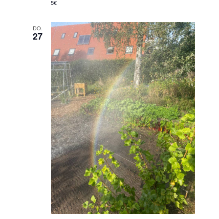
5€
DO.
27