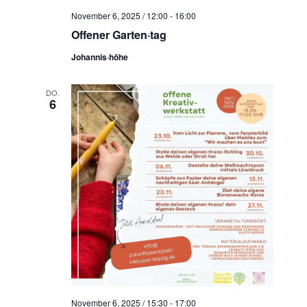
t
c
November 6, 2025 / 12:00
-
16:00
e
h
Offener Garten·tag
n
e
-
Johannis·höhe
u
N
n
a
DO.
d
6
v
A
i
n
g
s
a
t
i
i
c
o
h
n
t
e
n
,
November 6, 2025 / 15:30
-
17:00