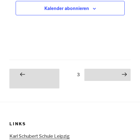
Kalender abonnieren
Seitennummerierung
Seite
3
Vorherige
Nächste Seite
der
Seite
Beiträge
LINKS
Karl Schubert Schule Leipzig