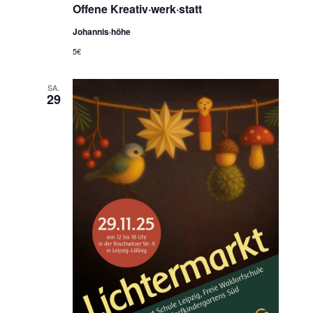
Offene Kreativ·werk·statt
Johannis·höhe
5€
SA.
29