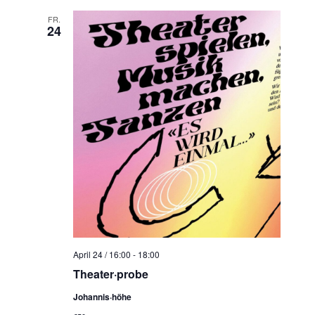
FR.
24
April 24 / 16:00
-
18:00
Theater·probe
Johannis·höhe