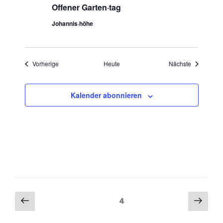
Offener Garten·tag
Johannis·höhe
Veranstaltungen
Veranstaltu
Vorherige
Heute
Nächste
Kalender abonnieren
Seitennummerierung
Vorherige
Näch
Seite
4
Seite
Seit
der