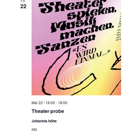
FR.
22
Mai 22 / 16:00
-
18:00
Theater·probe
Johannis·höhe
€50