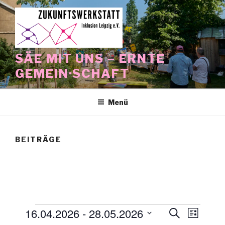
Zum
Inhalt
springen
SÄE MIT UNS – ERNTE
GEMEIN·SCHAFT
Menü
BEITRÄGE
Veranstaltungen
16.04.2026
 - 
28.05.2026
V
V
S
L
u
e