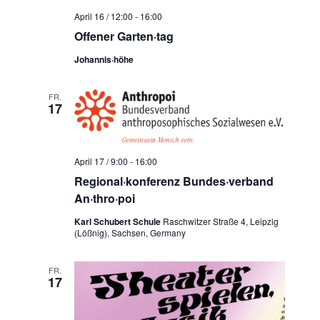
t
c
April 16 / 12:00
-
16:00
e
h
Offener Garten·tag
n
e
-
Johannis·höhe
u
N
n
a
FR.
d
17
v
A
i
n
g
s
a
April 17 / 9:00
-
16:00
t
Regional·konferenz Bundes·verband
i
i
An·thro·poi
c
o
h
Karl Schubert Schule
Raschwitzer Straße 4, Leipzig
n
(Lößnig), Sachsen, Germany
t
e
FR.
17
n
,