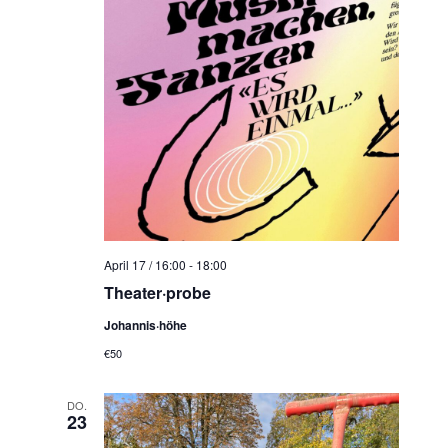
N
a
v
i
g
a
t
i
o
n
April 17 / 16:00
-
18:00
Theater·probe
Johannis·höhe
€50
DO.
23