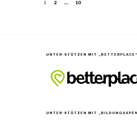
erierung
Seite
Seite
Seite
1
2
…
10
UNTER·STÜTZEN MIT „BETTERPLACE
UNTER·STÜTZEN MIT „BILDUNGSSPE