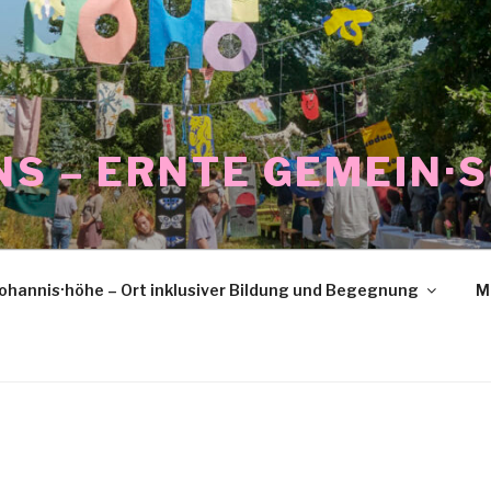
NS – ERNTE GEMEIN·
ohannis·höhe – Ort inklusiver Bildung und Begegnung
M