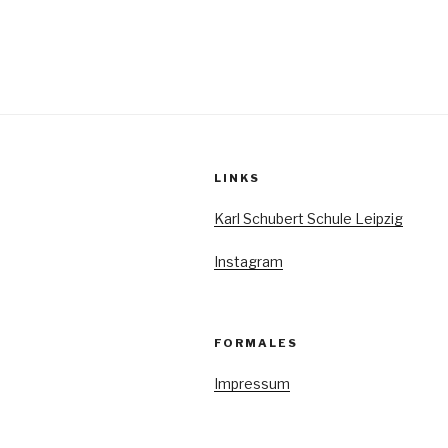
Seitennumm
a
der
l
Beiträge
t
u
n
LINKS
g
Karl Schubert Schule Leipzig
e
n
Instagram
FORMALES
Impressum