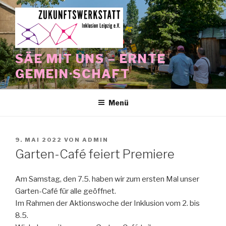
Zum
Inhalt
springen
SÄE MIT UNS – ERNTE
GEMEIN·SCHAFT
Menü
VERÖFFENTLICHT
9. MAI 2022
VON
ADMIN
AM
Garten-Café feiert Premiere
Am Samstag, den 7.5. haben wir zum ersten Mal unser
Garten-Café für alle geöffnet.
Im Rahmen der Aktionswoche der Inklusion vom 2. bis
8.5.