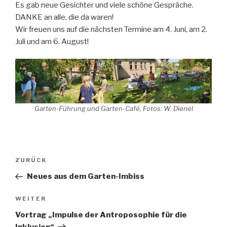
Es gab neue Gesichter und viele schöne Gespräche.
DANKE an alle, die da waren!
Wir freuen uns auf die nächsten Termine am 4. Juni, am 2.
Juli und am 6. August!
Garten-Führung und Garten-Café, Fotos: W. Dienel
Beitragsnavigation
Vorheriger
ZURÜCK
Beitrag
Neues aus dem Garten-Imbiss
Nächster
WEITER
Beitrag
Vortrag „Impulse der Antroposophie für die
Inklusion“