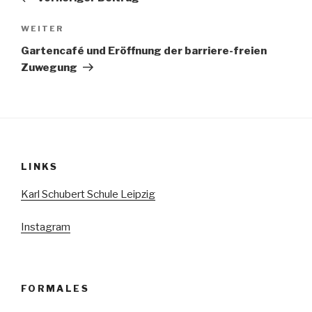
Nächster
WEITER
Beitrag
Gartencafé und Eröffnung der barriere-freien
Zuwegung
LINKS
Karl Schubert Schule Leipzig
Instagram
FORMALES