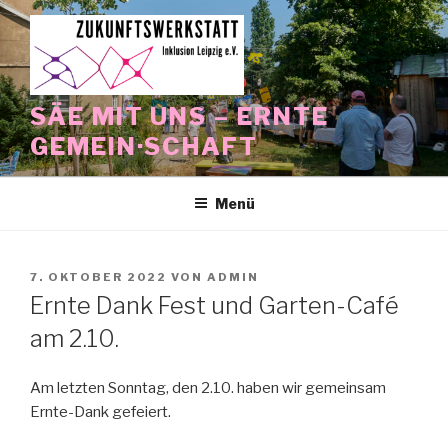
Zum
Inhalt
springen
SÄE MIT UNS – ERNTE
GEMEIN·SCHAFT
Menü
VERÖFFENTLICHT
7. OKTOBER 2022
VON
ADMIN
AM
Ernte Dank Fest und Garten-Café
am 2.10.
Am letzten Sonntag, den 2.10. haben wir gemeinsam
Ernte-Dank gefeiert.