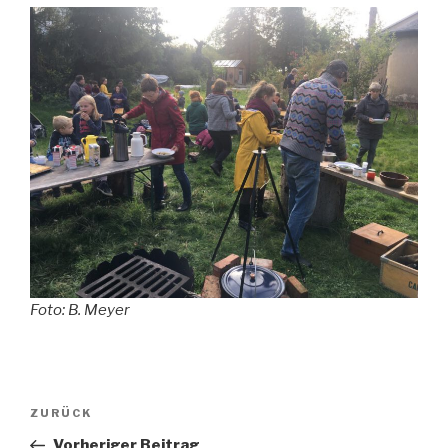
Foto: B. Meyer
Beitragsnavigation
Vorheriger
ZURÜCK
Beitrag
Vorheriger Beitrag