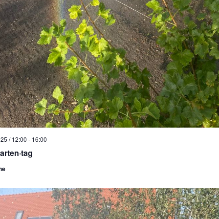
25 / 12:00
-
16:00
arten·tag
he