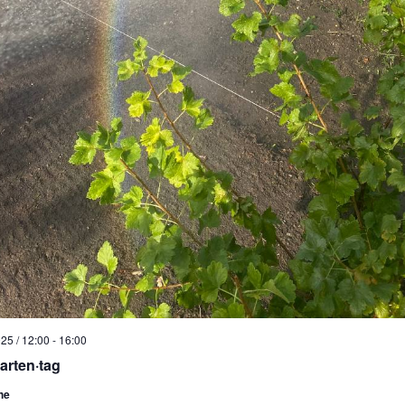
25 / 12:00
-
16:00
arten·tag
he