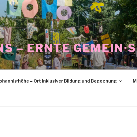
NS – ERNTE GEMEIN·
ohannis·höhe – Ort inklusiver Bildung und Begegnung
M