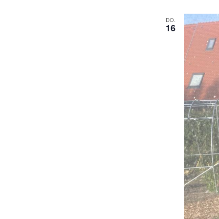
DO.
16