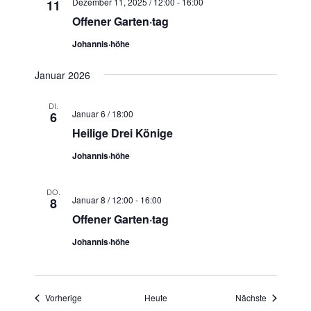
Dezember 11, 2025 / 12:00
-
16:00
11
Offener Garten·tag
Johannis·höhe
Januar 2026
DI.
Januar 6 / 18:00
6
Heilige Drei Könige
Johannis·höhe
DO.
Januar 8 / 12:00
-
16:00
8
Offener Garten·tag
Johannis·höhe
Veranstaltungen
Veranstaltu
Vorherige
Heute
Nächste