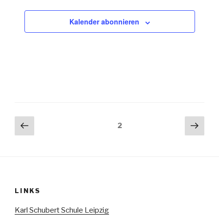
Kalender abonnieren
Seitennummerierung
Vorherige
Näch
Seite
2
Seite
Seit
der
Beiträge
LINKS
Karl Schubert Schule Leipzig