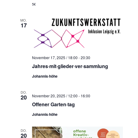
t
c
5€
e
h
n
e
MO.
-
17
u
N
n
a
d
v
A
i
November 17, 2025 / 18:00
-
20:30
n
g
Jahres·mit·glieder·ver·sammlung
s
a
Johannis·höhe
t
i
i
c
o
DO.
h
November 20, 2025 / 12:00
-
16:00
20
n
t
Offener Garten·tag
e
Johannis·höhe
n
,
DO.
20