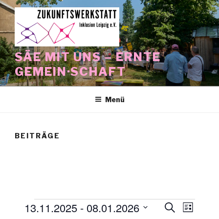
Zum
Inhalt
springen
SÄE MIT UNS – ERNTE
GEMEIN·SCHAFT
Menü
BEITRÄGE
Veranstaltungen
13.11.2025
 - 
08.01.2026
V
V
S
L
u
e