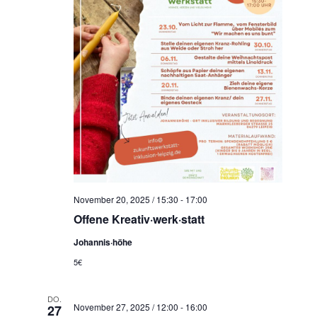
N
a
v
i
g
a
t
i
o
n
November 20, 2025 / 15:30
-
17:00
Offene Kreativ·werk·statt
Johannis·höhe
5€
DO.
November 27, 2025 / 12:00
-
16:00
27