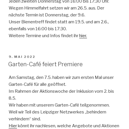
Jeden zweiten Donnerstag von 16:00 bis 17:30 Uhr.
Wegen Himmelfahrt setzen wir am 26.5. aus. Der
nächste Termin ist Donnerstag, der 9.6.
Unser Bienentreff findet statt am 19.5. und am 2.6.,
ebenfalls von 16:00 bis 17:30.
Weitere Termine und Infos findet ihr
hier.
VERÖFFENTLICHT
9. MAI 2022
AM
Garten-Café feiert Premiere
Am Samstag, den 7.5. haben wir zum ersten Mal unser
Garten-Café für alle geöffnet.
Im Rahmen der Aktionswoche der Inklusion vom 2. bis
8.5.
Wir haben mit unserem Garten-Café teilgenommen.
Weil wir Teil des Leipziger Netzwerkes „behindern
verhindern“ sind.
Hier
könnt ihr nachlesen, welche Angebote und Aktionen