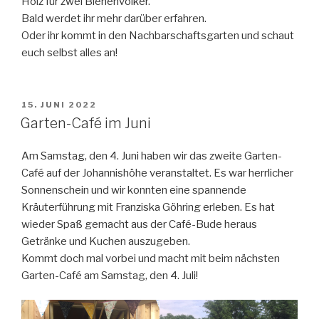
Holz für zwei Bienenvölker.
Bald werdet ihr mehr darüber erfahren.
Oder ihr kommt in den Nachbarschaftsgarten und schaut
euch selbst alles an!
VERÖFFENTLICHT
15. JUNI 2022
AM
Garten-Café im Juni
Am Samstag, den 4. Juni haben wir das zweite Garten-
Café auf der Johannishöhe veranstaltet. Es war herrlicher
Sonnenschein und wir konnten eine spannende
Kräuterführung mit Franziska Göhring erleben. Es hat
wieder Spaß gemacht aus der Café-Bude heraus
Getränke und Kuchen auszugeben.
Kommt doch mal vorbei und macht mit beim nächsten
Garten-Café am Samstag, den 4. Juli!