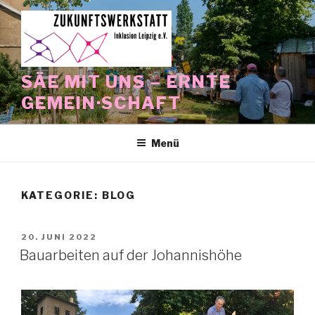
Zum
Inhalt
springen
SÄE MIT UNS – ERNTE
GEMEIN·SCHAFT
Menü
KATEGORIE:
BLOG
VERÖFFENTLICHT
20. JUNI 2022
AM
Bauarbeiten auf der Johannishöhe